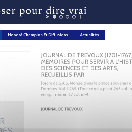
Honoré Champion Et Diffusions
Actualités
JOURNAL DE TREVOUX (1701-1767
MEMOIRES POUR SERVIR A L'HIS
DES SCIENCES ET DES ARTS,
RECUEILLIS PAR
l'ordre de S.A.S. Monseigneur le prince souverain d
Dombes. Vol. 1-265. (Tout ce qui a paru). 265 vol. in
réimprimés en 67 vol. in-4.
JOURNAL DE TREVOUX