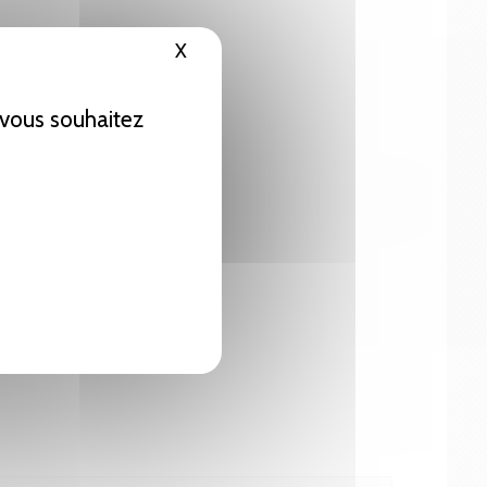
X
Masquer le bandeau des cookies
e vous souhaitez