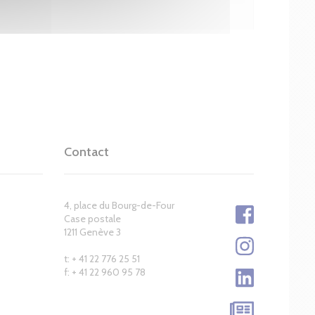
Contact
4, place du Bourg-de-Four
Case postale
1211 Genève 3
t: + 41 22 776 25 51
f: + 41 22 960 95 78