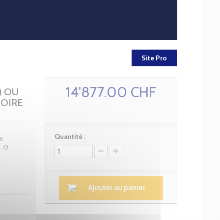
Site Pro
14'877.00 CHF
) OU
TOIRE
Quantité :
e
-12
Ajouter au panier