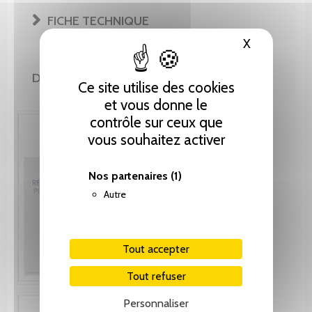
FICHE TECHNIQUE
X
Masquer le
DE MÊME AUTEUR(E)
Ce site utilise des cookies
et vous donne le
contrôle sur ceux que
vous souhaitez activer
Nos partenaires
(1)
Autre
Tout accepter
Tout refuser
Personnaliser