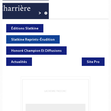
Éditions Slatkine
Slatkine Reprints-Érudition
Honoré Champion Et Diffusions
Actualités
Site Pro