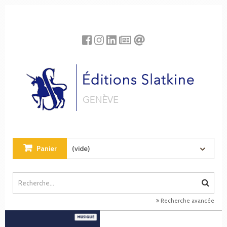
Panneau de gestion des cookies
Panier
(vide)
Recherche avancée