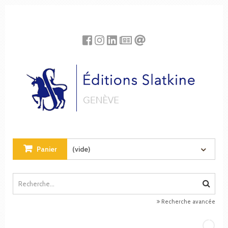
Panneau de gestion des cookies
Panier
(vide)
Recherche avancée