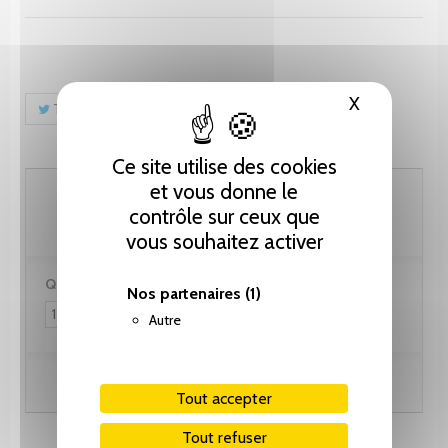
X
Masquer le
Tweet
Partager
Pinterest
Ce site utilise des cookies
et vous donne le
76.95 CHF
contrôle sur ceux que
vous souhaitez activer
Quantité :
Nos partenaires
(1)
Autre
Ajouter au panier
Tout accepter
Tout refuser