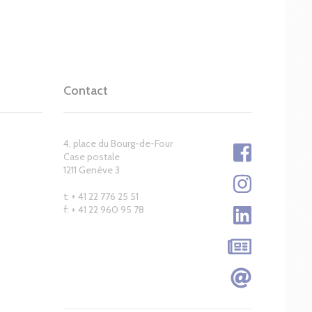
Contact
4, place du Bourg-de-Four
Case postale
1211 Genève 3
t: + 41 22 776 25 51
f: + 41 22 960 95 78