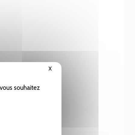
X
Masquer le bandeau des cookies
e vous souhaitez