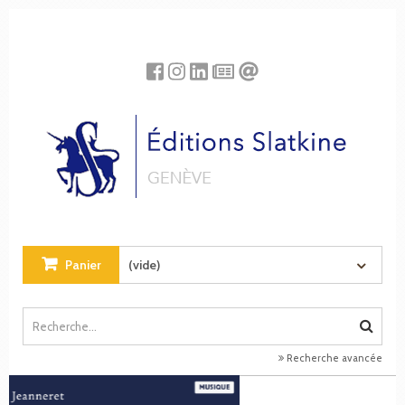
Panneau de gestion des cookies
Panier
(vide)
Recherche avancée