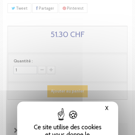
Tweet
Partager
Pinterest
51.30 CHF
Quantité :
Ajouter au panier
X
Masquer le
Ce site utilise des cookies
FICHE TECHNIQUE
et vous donne le