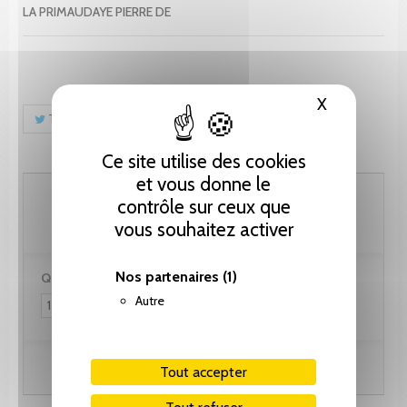
LA PRIMAUDAYE PIERRE DE
X
Masquer le
Tweet
Partager
Pinterest
Ce site utilise des cookies
et vous donne le
410.40 CHF
contrôle sur ceux que
vous souhaitez activer
Nos partenaires
(1)
Quantité :
Autre
Ajouter au panier
Tout accepter