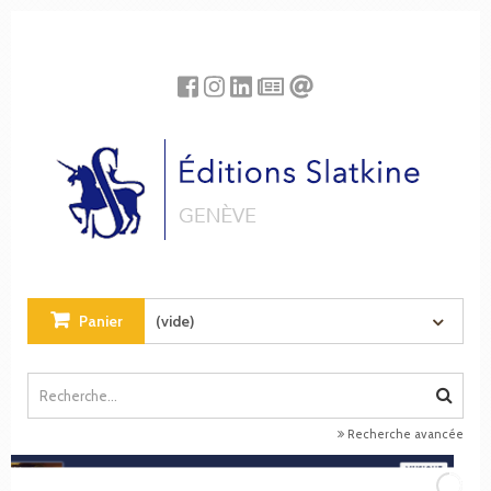
Panneau de gestion des cookies
Panier
(vide)
Recherche avancée