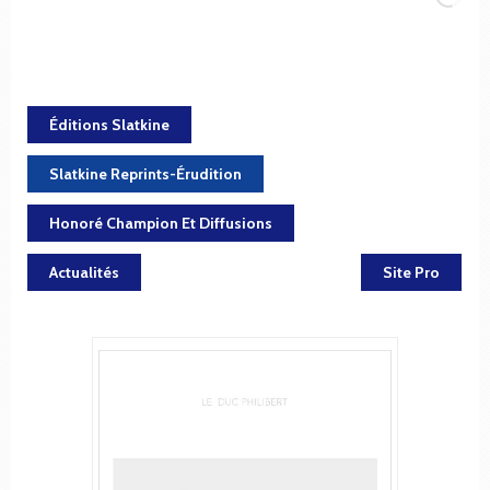
Éditions Slatkine
Slatkine Reprints-Érudition
Honoré Champion Et Diffusions
Actualités
Site Pro