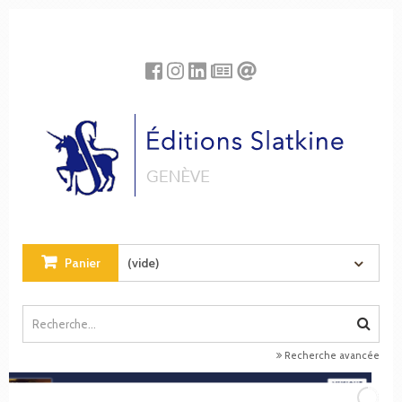
Panneau de gestion des cookies
Panier
(vide)
Recherche avancée