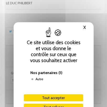
LE DUC PHILIBERT
X
Masquer le
Tweet
Partager
Pinterest
Ce site utilise des cookies
et vous donne le
102.60 CHF
contrôle sur ceux que
vous souhaitez activer
Nos partenaires
(1)
Quantité :
Autre
Ajouter au panier
Tout accepter