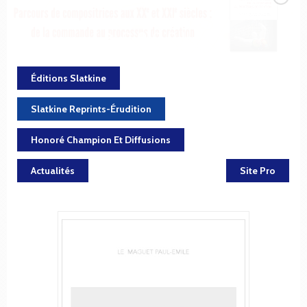
Éditions Slatkine
Slatkine Reprints-Érudition
Honoré Champion Et Diffusions
Actualités
Site Pro