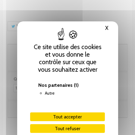
Tweet
Partager
Pinterest
X
Masquer le
Ce site utilise des cookies
123.10 CHF
et vous donne le
contrôle sur ceux que
vous souhaitez activer
Quantité :
Nos partenaires
(1)
Autre
Ajouter au panier
Tout accepter
Tout refuser