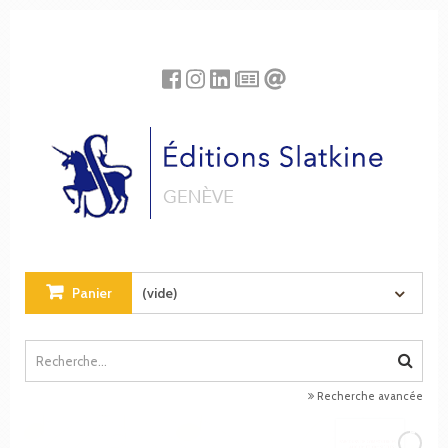
Panneau de gestion des cookies
Panier
(vide)
Recherche avancée