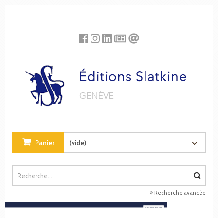
Panneau de gestion des cookies
Panier
(vide)
Recherche avancée