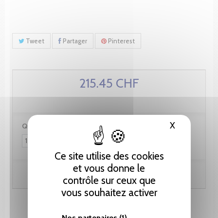
Tweet
Partager
Pinterest
215.45 CHF
X
Masquer le
Quantité :
Ce site utilise des cookies
et vous donne le
Ajouter au panier
contrôle sur ceux que
vous souhaitez activer
Nos partenaires
(1)