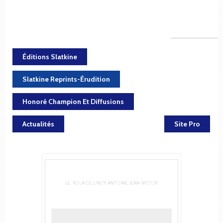
Éditions Slatkine
Slatkine Reprints-Érudition
Honoré Champion Et Diffusions
Actualités
Site Pro