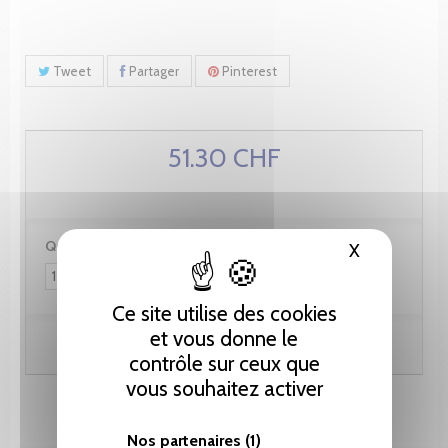
Tweet
Partager
Pinterest
51.30 CHF
Quantité :
X
Masquer le
Ce site utilise des cookies
et vous donne le
Ajouter au panier
contrôle sur ceux que
vous souhaitez activer
Nos partenaires
(1)