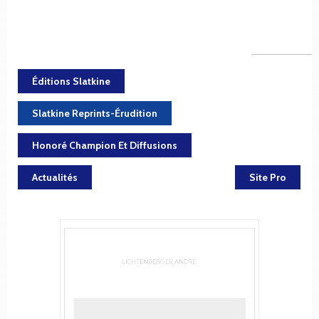
Éditions Slatkine
Slatkine Reprints-Érudition
Honoré Champion Et Diffusions
Actualités
Site Pro