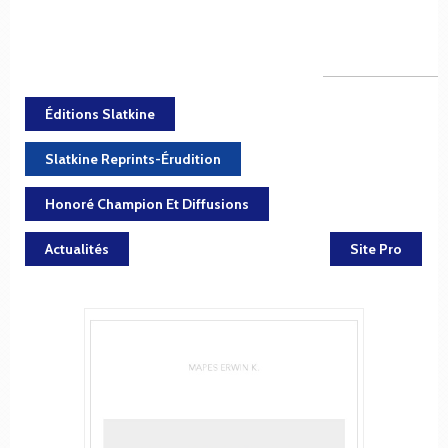
Éditions Slatkine
Slatkine Reprints-Érudition
Honoré Champion Et Diffusions
Actualités
Site Pro