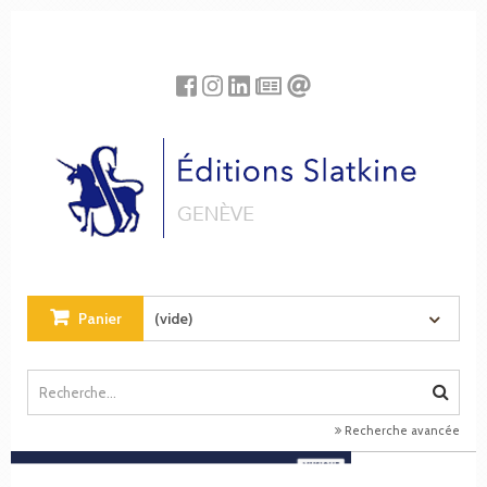
Panneau de gestion des cookies
Panier
(vide)
Recherche avancée