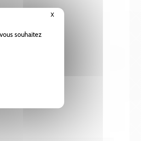
X
Masquer le bandeau des cookies
e vous souhaitez