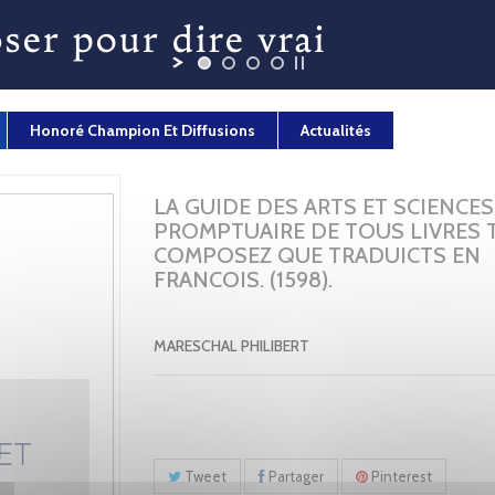
Honoré Champion Et Diffusions
Actualités
LA GUIDE DES ARTS ET SCIENCES
PROMPTUAIRE DE TOUS LIVRES 
COMPOSEZ QUE TRADUICTS EN
FRANCOIS. (1598).
MARESCHAL PHILIBERT
Tweet
Partager
Pinterest