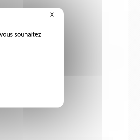
X
Masquer le bandeau des cookies
e vous souhaitez