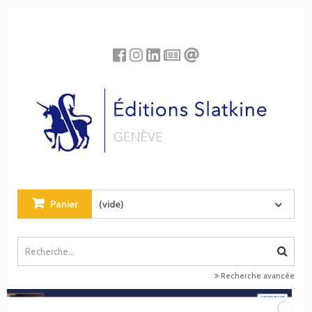
Panneau de gestion des cookies
Panier
(vide)
Recherche avancée