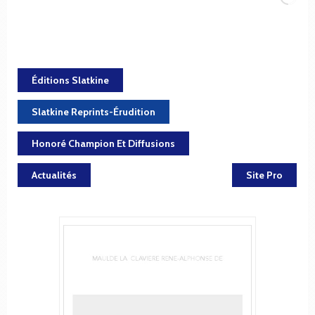
Éditions Slatkine
Slatkine Reprints-Érudition
Honoré Champion Et Diffusions
Actualités
Site Pro