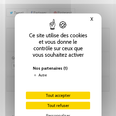
Tweet
Partager
Pinterest
X
Masquer le
287.30 CHF
Ce site utilise des cookies
et vous donne le
contrôle sur ceux que
vous souhaitez activer
Quantité :
Nos partenaires
(1)
Autre
Ajouter au panier
Tout accepter
Tout refuser
Personnaliser