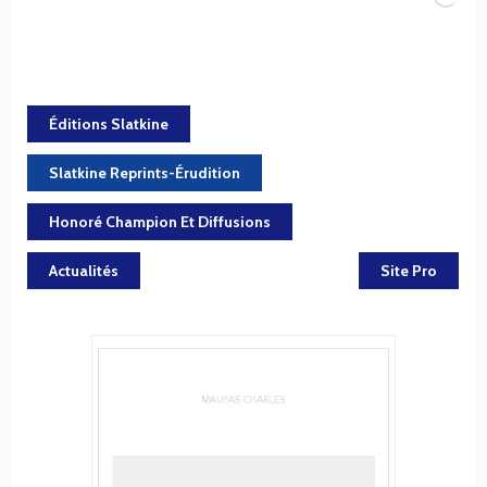
Éditions Slatkine
Slatkine Reprints-Érudition
Honoré Champion Et Diffusions
Actualités
Site Pro