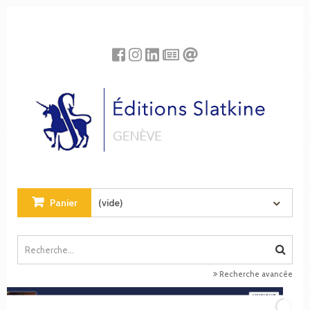
Panneau de gestion des cookies
Panier
(vide)
Recherche avancée