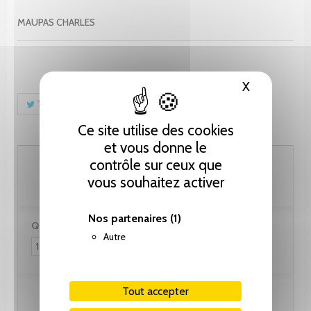
MAUPAS CHARLES
X
Masquer le
Tweet
Partager
Pinterest
Ce site utilise des cookies
et vous donne le
102.60 CHF
contrôle sur ceux que
vous souhaitez activer
Nos partenaires
(1)
Quantité :
Autre
Tout accepter
Ajouter au panier