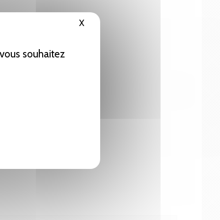
X
Masquer le bandeau des cookies
e vous souhaitez