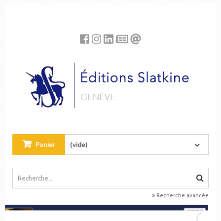
Panneau de gestion des cookies
Panier
(vide)
Recherche avancée