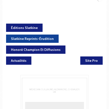
Éditions Slatkine
Slatkine Reprints-Érudition
Honoré Champion Et Diffusions
Actualités
Site Pro