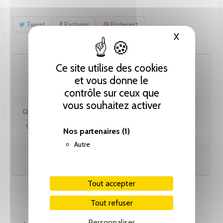
Tweet
Partager
Pinterest
X
Masquer le
102.60 CHF
Ce site utilise des cookies
et vous donne le
contrôle sur ceux que
vous souhaitez activer
Quantité :
Nos partenaires
(1)
Autre
Ajouter au panier
Tout accepter
Tout refuser
Personnaliser