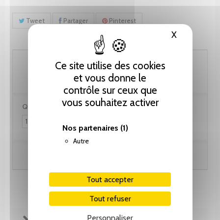
Tweet
Partager
Pinterest
X
Masquer le
112.85 CHF
Ce site utilise des cookies
et vous donne le
contrôle sur ceux que
vous souhaitez activer
Quantité :
Nos partenaires
(1)
Autre
Ajouter au panier
Tout accepter
Tout refuser
Personnaliser