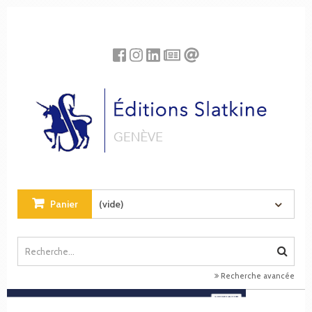
Panneau de gestion des cookies
Panier
(vide)
Recherche avancée