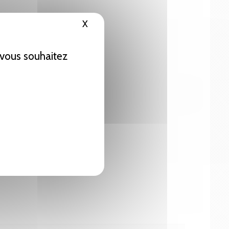
X
Masquer le bandeau des cookies
e vous souhaitez