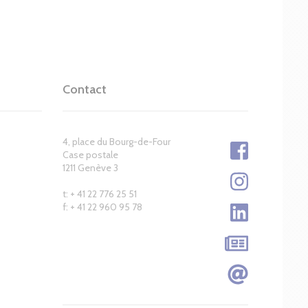
Contact
4, place du Bourg-de-Four
Case postale
1211 Genève 3
t: + 41 22 776 25 51
f: + 41 22 960 95 78