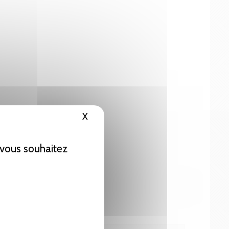
X
Masquer le bandeau des cookies
e vous souhaitez