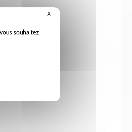
X
Masquer le bandeau des cookies
e vous souhaitez