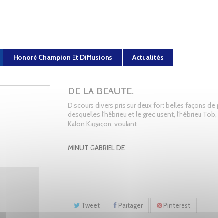
Honoré Champion Et Diffusions
Actualités
DE LA BEAUTE.
Discours divers pris sur deux fort belles façons de p
desquelles l'hébrieu et le grec usent, l'hébrieu Tob, 
Kalon Kagaçon, voulant
MINUT GABRIEL DE
Tweet
Partager
Pinterest