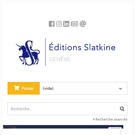
Panneau de gestion des cookies
Panier
(vide)
Recherche avancée