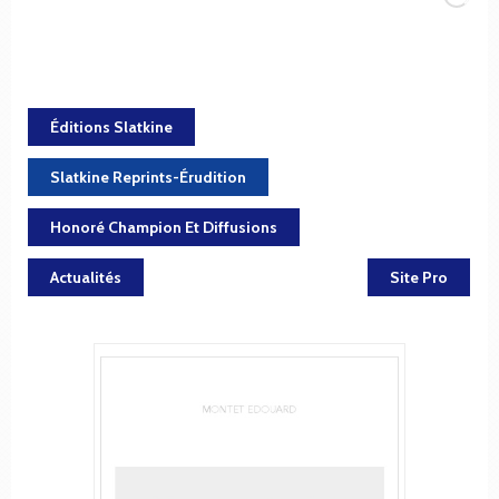
Éditions Slatkine
Slatkine Reprints-Érudition
Honoré Champion Et Diffusions
Actualités
Site Pro