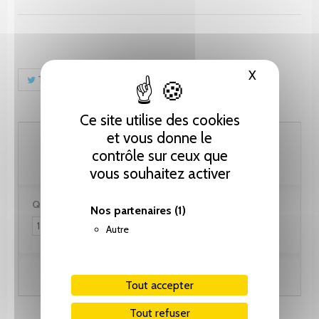
X
Masquer le
Tweet
Partager
Pinterest
Ce site utilise des cookies
et vous donne le
51.30 CHF
contrôle sur ceux que
vous souhaitez activer
Quantité :
Nos partenaires
(1)
Autre
Ajouter au panier
Tout accepter
Tout refuser