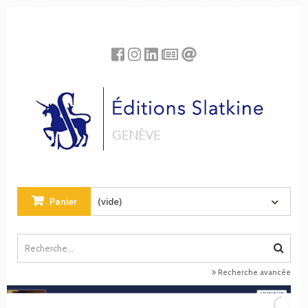
Panneau de gestion des cookies
Panier
(vide)
Recherche avancée