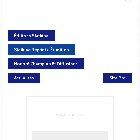
Éditions Slatkine
Slatkine Reprints-Érudition
Honoré Champion Et Diffusions
Actualités
Site Pro