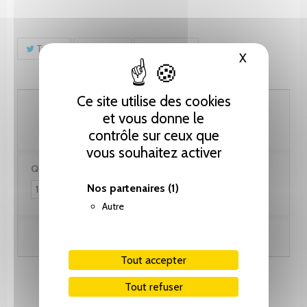
Tweet
Partager
Pinterest
X
Masquer le
Ce site utilise des cookies
82.10 CHF
et vous donne le
contrôle sur ceux que
vous souhaitez activer
Quantité :
Nos partenaires
(1)
Autre
Ajouter au panier
Tout accepter
Tout refuser