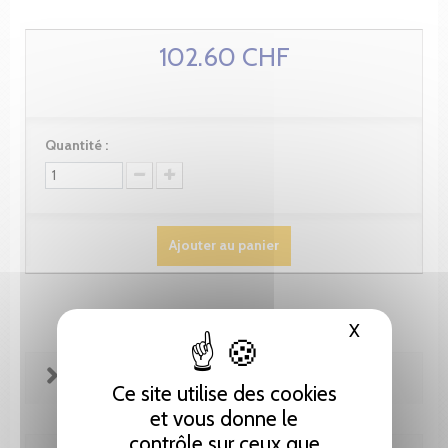
102.60 CHF
Quantité :
Ajouter au panier
X
Masquer le
FICHE TECHNIQUE
Ce site utilise des cookies
et vous donne le
contrôle sur ceux que