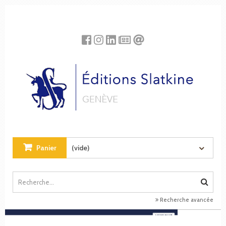
Panneau de gestion des cookies
Panier
(vide)
Recherche avancée