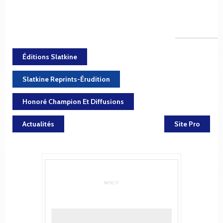
Éditions Slatkine
Slatkine Reprints-Érudition
Honoré Champion Et Diffusions
Actualités
Site Pro