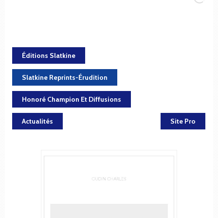
Éditions Slatkine
Slatkine Reprints-Érudition
Honoré Champion Et Diffusions
Actualités
Site Pro