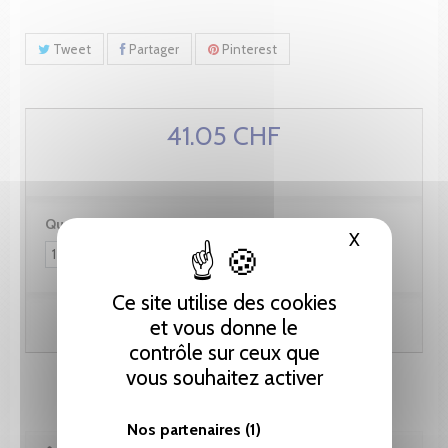
Tweet
Partager
Pinterest
41.05 CHF
Quantité :
X
Masquer le
Ce site utilise des cookies
Ajouter au panier
et vous donne le
contrôle sur ceux que
vous souhaitez activer
Nos partenaires
(1)