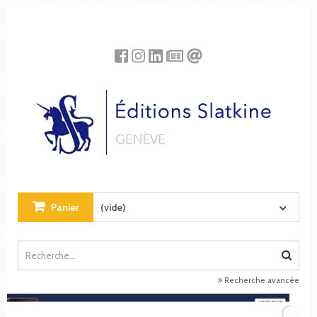
Panneau de gestion des cookies
Panier
(vide)
Recherche avancée