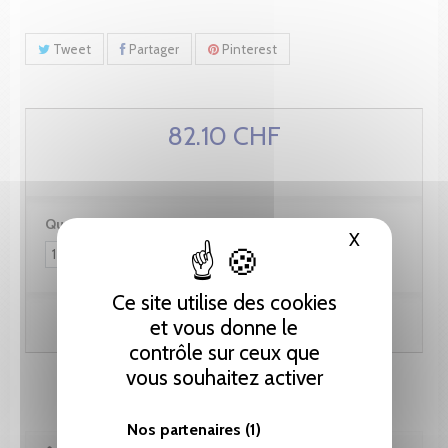
Tweet
Partager
Pinterest
82.10 CHF
Quantité :
X
Masquer le
Ce site utilise des cookies
Ajouter au panier
et vous donne le
contrôle sur ceux que
vous souhaitez activer
Nos partenaires
(1)