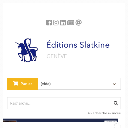
Panneau de gestion des cookies
Panier
(vide)
Recherche avancée