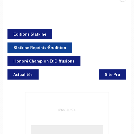
Éditions Slatkine
Slatkine Reprints-Érudition
Honoré Champion Et Diffusions
Actualités
Site Pro