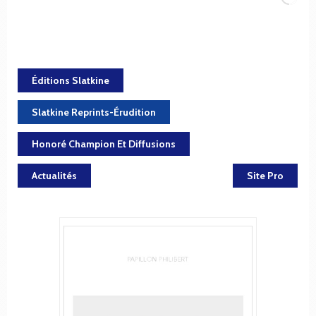
Éditions Slatkine
Slatkine Reprints-Érudition
Honoré Champion Et Diffusions
Actualités
Site Pro