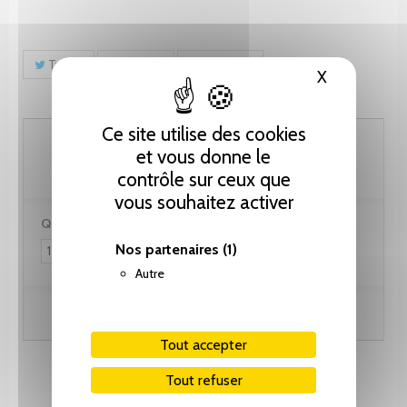
Tweet
Partager
Pinterest
X
Masquer le
Ce site utilise des cookies
287.30 CHF
et vous donne le
contrôle sur ceux que
vous souhaitez activer
Quantité :
Nos partenaires
(1)
Autre
Ajouter au panier
Tout accepter
Tout refuser