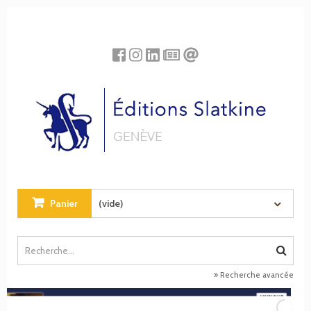
Panneau de gestion des cookies
Panier
(vide)
Recherche avancée