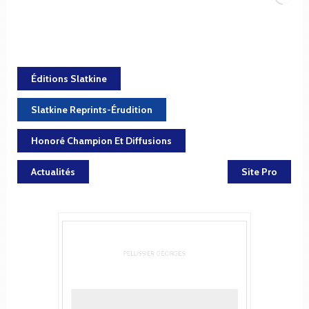
Éditions Slatkine
Slatkine Reprints-Érudition
Honoré Champion Et Diffusions
Actualités
Site Pro