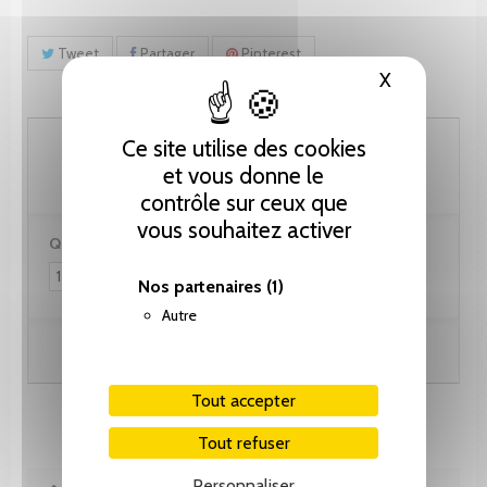
Tweet
Partager
Pinterest
X
Masquer le
61.55 CHF
Ce site utilise des cookies
et vous donne le
contrôle sur ceux que
vous souhaitez activer
Quantité :
Nos partenaires
(1)
Autre
Ajouter au panier
Tout accepter
Tout refuser
Personnaliser