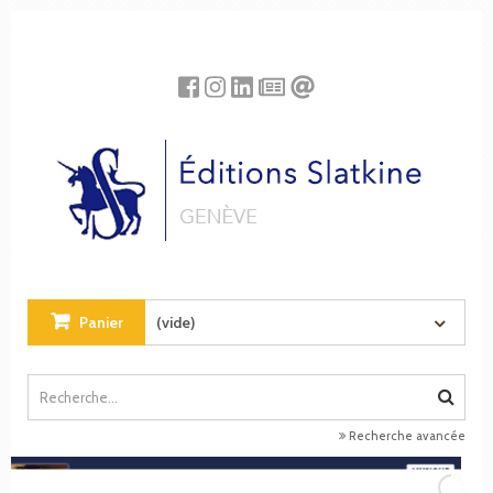
Panneau de gestion des cookies
Panier
(vide)
Recherche avancée