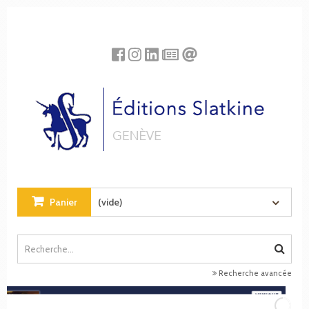
Panneau de gestion des cookies
Panier
(vide)
Recherche avancée