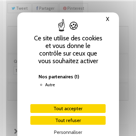
Tweet
Partager
Pinterest
X
Masquer le
30.80 CHF
Ce site utilise des cookies
et vous donne le
contrôle sur ceux que
vous souhaitez activer
Quantité :
Nos partenaires
(1)
Autre
Ajouter au panier
Tout accepter
Tout refuser
FICHE TECHNIQUE
Personnaliser