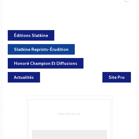
Éditions Slatkine
Slatkine Reprints-Érudition
Honoré Champion Et Diffusions
Actualités
Site Pro