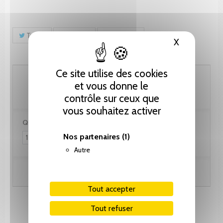
Tweet
Partager
Pinterest
X
Masquer le
Ce site utilise des cookies
25.65 CHF
et vous donne le
contrôle sur ceux que
vous souhaitez activer
Quantité :
Nos partenaires
(1)
Autre
Ajouter au panier
Tout accepter
Tout refuser