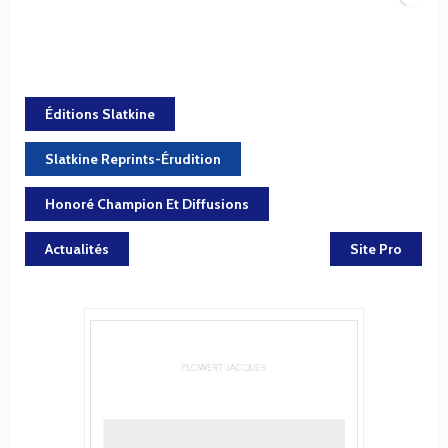
Éditions Slatkine
Slatkine Reprints-Érudition
Honoré Champion Et Diffusions
Actualités
Site Pro