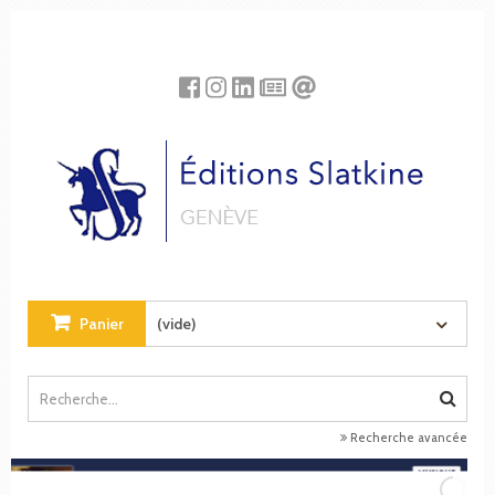
Panneau de gestion des cookies
Panier
(vide)
Recherche avancée