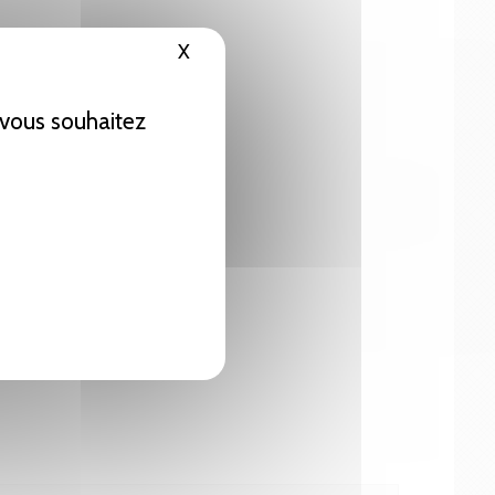
X
Masquer le bandeau des cookies
e vous souhaitez