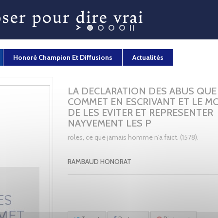
Honoré Champion Et Diffusions
Actualités
LA DECLARATION DES ABUS QUE
COMMET EN ESCRIVANT ET LE M
DE LES EVITER ET REPRESENTER
NAYVEMENT LES P
roles, ce que jamais homme n'a faict. (1578).
RAMBAUD HONORAT