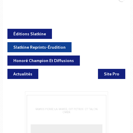
Éditions Slatkine
Slatkine Reprints-Érudition
Honoré Champion Et Diffusions
Actualités
Site Pro