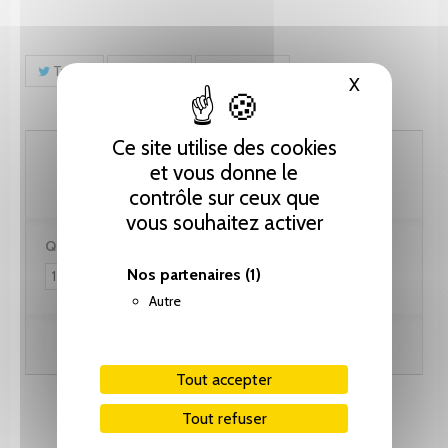
Tweet
Partager
Pinterest
X
Masquer le
Ce site utilise des cookies
123.10 CHF
et vous donne le
contrôle sur ceux que
vous souhaitez activer
Quantité :
Nos partenaires
(1)
Autre
Ajouter au panier
Tout accepter
Tout refuser