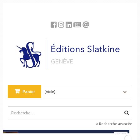
Panneau de gestion des cookies
Panier
(vide)
Recherche avancée