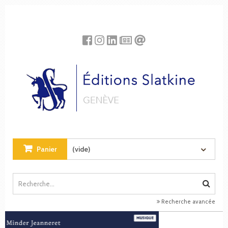
Panneau de gestion des cookies
Panier
(vide)
Recherche avancée