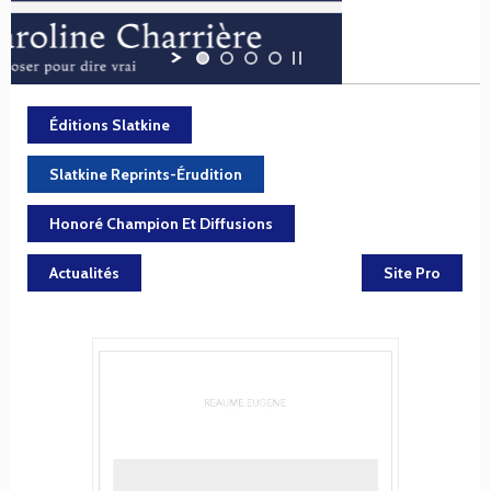
Éditions Slatkine
Slatkine Reprints-Érudition
Honoré Champion Et Diffusions
Actualités
Site Pro