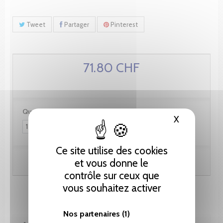
Tweet
Partager
Pinterest
71.80 CHF
Quantité :
X
Masquer le
Ce site utilise des cookies
Ajouter au panier
et vous donne le
contrôle sur ceux que
vous souhaitez activer
Nos partenaires
(1)