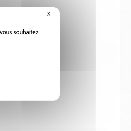
X
Masquer le bandeau des cookies
e vous souhaitez