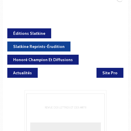
Éditions Slatkine
Slatkine Reprints-Érudition
Honoré Champion Et Diffusions
Actualités
Site Pro