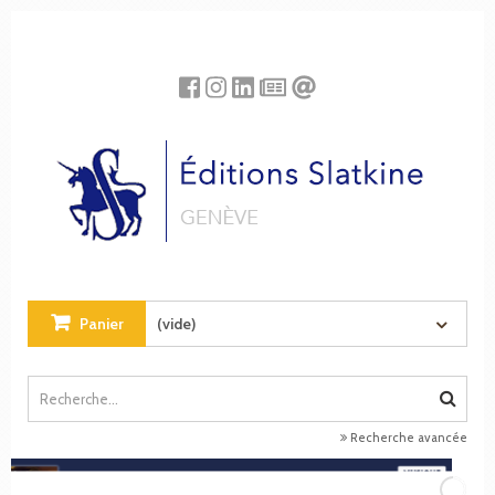
Panneau de gestion des cookies
Panier
(vide)
Recherche avancée