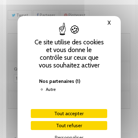
Tweet
Partager
Pinterest
X
Masquer le
179.55 CHF
Ce site utilise des cookies
et vous donne le
contrôle sur ceux que
vous souhaitez activer
Quantité :
Nos partenaires
(1)
Autre
Ajouter au panier
Tout accepter
Tout refuser
Personnaliser