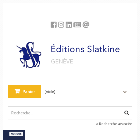
Panneau de gestion des cookies
Panier
(vide)
Recherche avancée