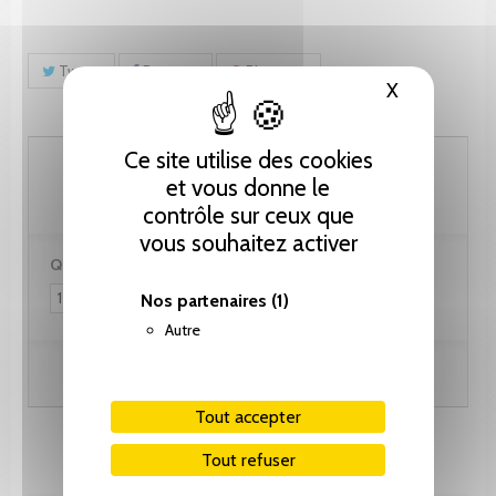
Tweet
Partager
Pinterest
X
Masquer le
Ce site utilise des cookies
82.10 CHF
et vous donne le
contrôle sur ceux que
vous souhaitez activer
Quantité :
Nos partenaires
(1)
Autre
Ajouter au panier
Tout accepter
Tout refuser