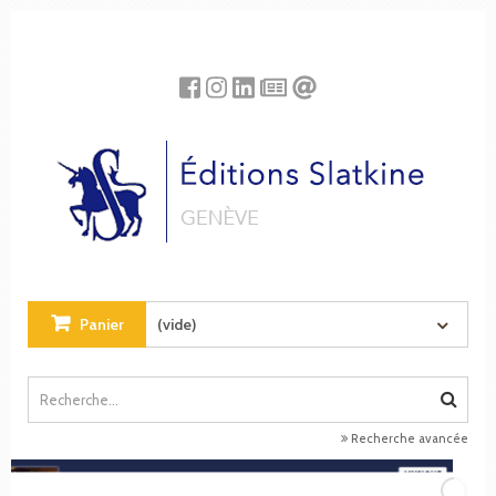
Panneau de gestion des cookies
Panier
(vide)
Recherche avancée