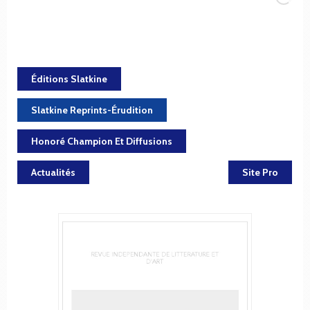
Éditions Slatkine
Slatkine Reprints-Érudition
Honoré Champion Et Diffusions
Actualités
Site Pro