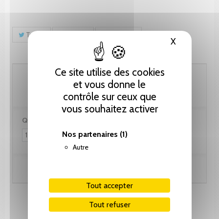
Tweet
Partager
Pinterest
X
Masquer le
Ce site utilise des cookies
3'078.00 CHF
et vous donne le
contrôle sur ceux que
vous souhaitez activer
Quantité :
Nos partenaires
(1)
Autre
Ajouter au panier
Tout accepter
Tout refuser