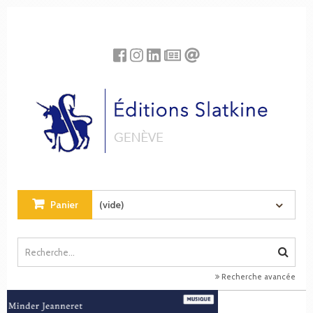
Panneau de gestion des cookies
Panier
(vide)
Recherche avancée