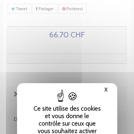
Tweet
Partager
Pinterest
66.70 CHF
X
Masquer le
FICHE TECHNIQUE
Ce site utilise des cookies
et vous donne le
DE MÊME AUTEUR(E)
contrôle sur ceux que
vous souhaitez activer