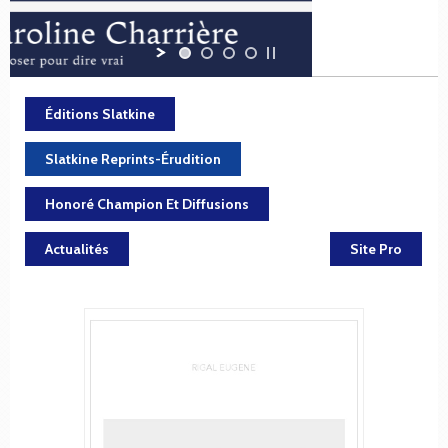
Éditions Slatkine
Slatkine Reprints-Érudition
Honoré Champion Et Diffusions
Actualités
Site Pro