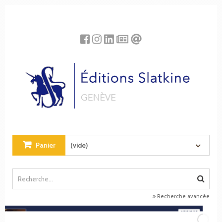
Panneau de gestion des cookies
Panier
(vide)
Recherche avancée