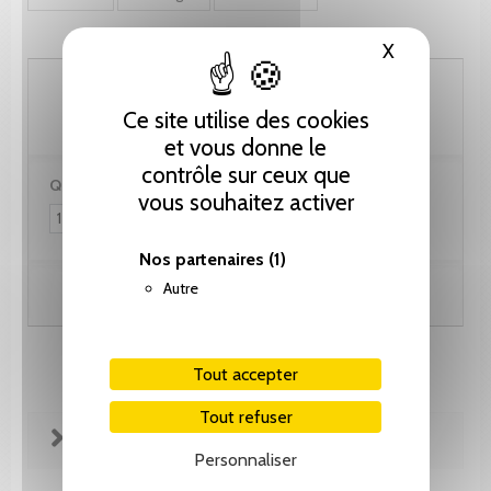
X
Masquer le
133.40 CHF
Ce site utilise des cookies
et vous donne le
contrôle sur ceux que
Quantité :
vous souhaitez activer
Nos partenaires
(1)
Autre
Ajouter au panier
Tout accepter
Tout refuser
FICHE TECHNIQUE
Personnaliser