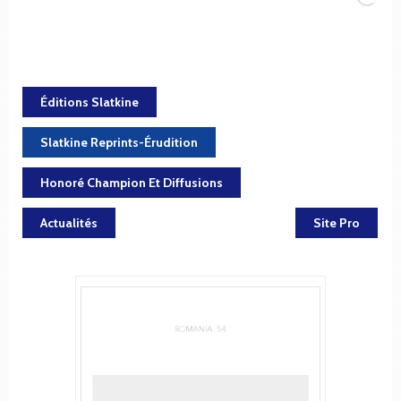
Éditions Slatkine
Slatkine Reprints-Érudition
Honoré Champion Et Diffusions
Actualités
Site Pro