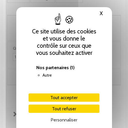
X
Masquer le
133.40 CHF
Ce site utilise des cookies
et vous donne le
contrôle sur ceux que
Quantité :
vous souhaitez activer
Nos partenaires
(1)
Autre
Ajouter au panier
Tout accepter
Tout refuser
FICHE TECHNIQUE
Personnaliser