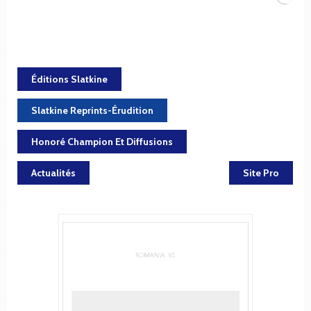
Éditions Slatkine
Slatkine Reprints-Érudition
Honoré Champion Et Diffusions
Actualités
Site Pro