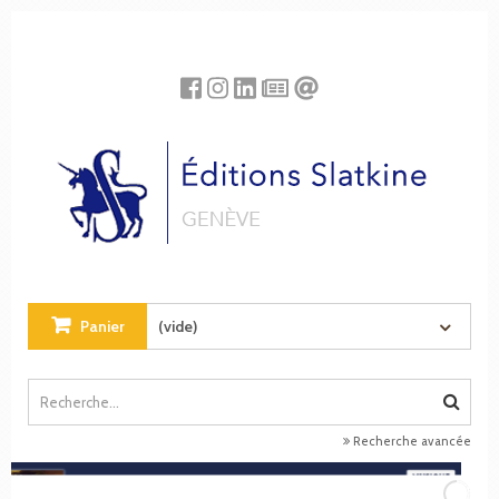
Panneau de gestion des cookies
Panier
(vide)
Recherche avancée