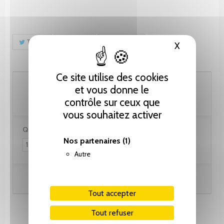
Tweet
Partager
Pinterest
X
Masquer le
Ce site utilise des cookies
61.55 CHF
et vous donne le
contrôle sur ceux que
vous souhaitez activer
Quantité :
Nos partenaires
(1)
Autre
Ajouter au panier
Tout accepter
Tout refuser