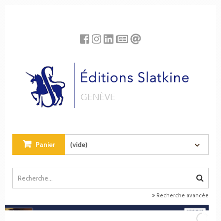
Panneau de gestion des cookies
Panier
(vide)
Recherche avancée