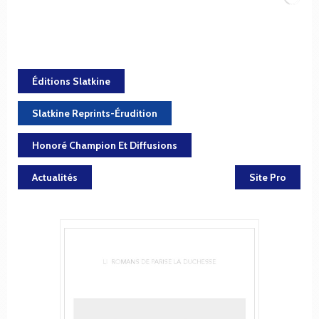
Éditions Slatkine
Slatkine Reprints-Érudition
Honoré Champion Et Diffusions
Actualités
Site Pro