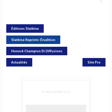
Éditions Slatkine
Slatkine Reprints-Érudition
Honoré Champion Et Diffusions
Actualités
Site Pro