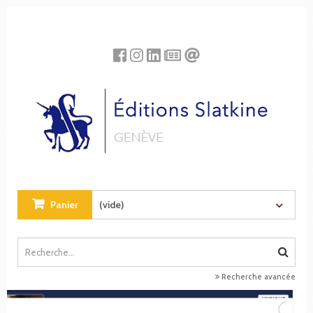
Panneau de gestion des cookies
Panier
(vide)
Recherche avancée