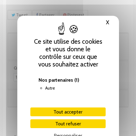
Tweet
Partager
Pinterest
X
Masquer le
256.50 CHF
Ce site utilise des cookies
et vous donne le
contrôle sur ceux que
vous souhaitez activer
Quantité :
Nos partenaires
(1)
Autre
Ajouter au panier
Tout accepter
Tout refuser
Personnaliser