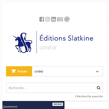
Panneau de gestion des cookies
Panier
(vide)
Recherche avancée