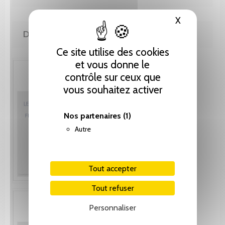
X
Masquer le
DE MÊME AUTEUR(E)
Ce site utilise des cookies
et vous donne le
contrôle sur ceux que
vous souhaitez activer
Nos partenaires
(1)
Autre
Tout accepter
Tout refuser
Personnaliser