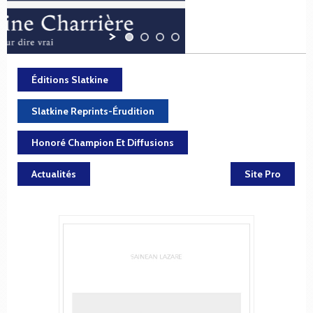
Éditions Slatkine
Slatkine Reprints-Érudition
Honoré Champion Et Diffusions
Actualités
Site Pro