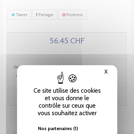
Tweet
Partager
Pinterest
56.45 CHF
Quantité :
X
Masquer le
Ce site utilise des cookies
Ajouter au panier
et vous donne le
contrôle sur ceux que
vous souhaitez activer
Nos partenaires
(1)