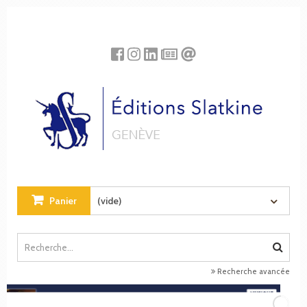
Panneau de gestion des cookies
Panier
(vide)
Recherche avancée