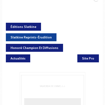
Éditions Slatkine
Slatkine Reprints-Érudition
Honoré Champion Et Diffusions
Actualités
Site Pro