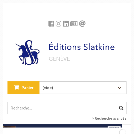
Panneau de gestion des cookies
Panier
(vide)
Recherche avancée