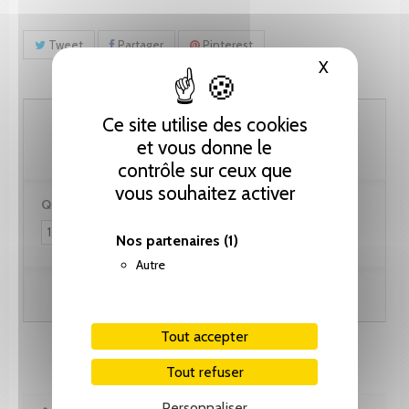
Tweet
Partager
Pinterest
X
Masquer le
102.60 CHF
Ce site utilise des cookies
et vous donne le
contrôle sur ceux que
vous souhaitez activer
Quantité :
Nos partenaires
(1)
Autre
Ajouter au panier
Tout accepter
Tout refuser
Personnaliser