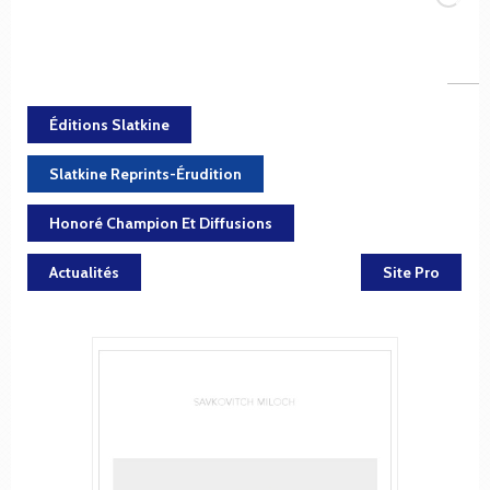
Éditions Slatkine
Slatkine Reprints-Érudition
Honoré Champion Et Diffusions
Actualités
Site Pro