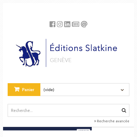
Panneau de gestion des cookies
Panier
(vide)
Recherche avancée