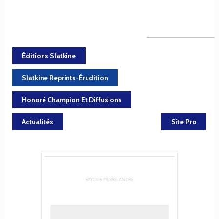
Éditions Slatkine
Slatkine Reprints-Érudition
Honoré Champion Et Diffusions
Actualités
Site Pro