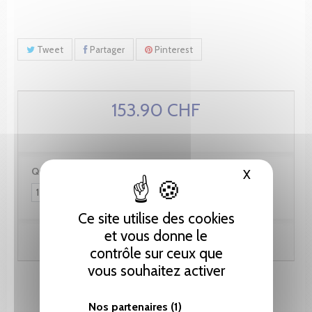
Tweet
Partager
Pinterest
153.90 CHF
Quantité :
X
Masquer le
Ce site utilise des cookies
et vous donne le
Ajouter au panier
contrôle sur ceux que
vous souhaitez activer
Nos partenaires
(1)