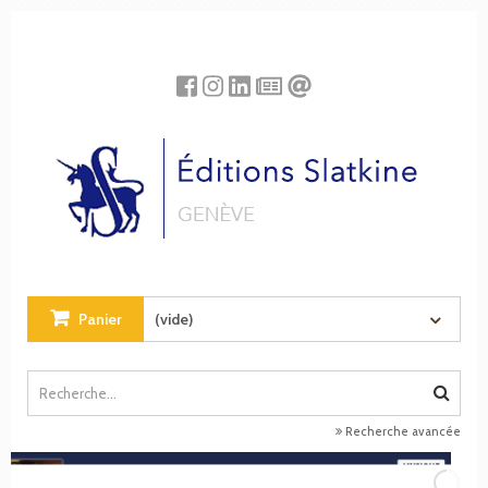
Panneau de gestion des cookies
Panier
(vide)
Recherche avancée