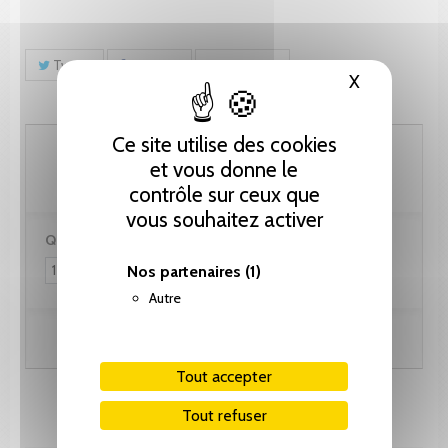
Tweet
Partager
Pinterest
X
Masquer le
Ce site utilise des cookies
87.20 CHF
et vous donne le
contrôle sur ceux que
vous souhaitez activer
Quantité :
Nos partenaires
(1)
Autre
Ajouter au panier
Tout accepter
Tout refuser