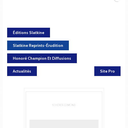
Éditions Slatkine
Slatkine Reprints-Érudition
Honoré Champion Et Diffusions
Actualités
Site Pro