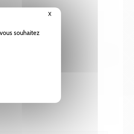
X
Masquer le bandeau des cookies
e vous souhaitez