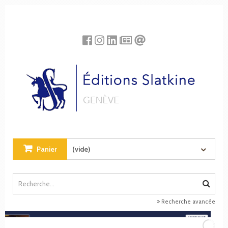
Panneau de gestion des cookies
Panier
(vide)
Recherche avancée