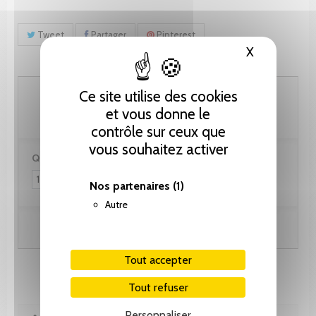
Tweet
Partager
Pinterest
X
Masquer le
123.10 CHF
Ce site utilise des cookies
et vous donne le
contrôle sur ceux que
vous souhaitez activer
Quantité :
Nos partenaires
(1)
Autre
Ajouter au panier
Tout accepter
Tout refuser
Personnaliser