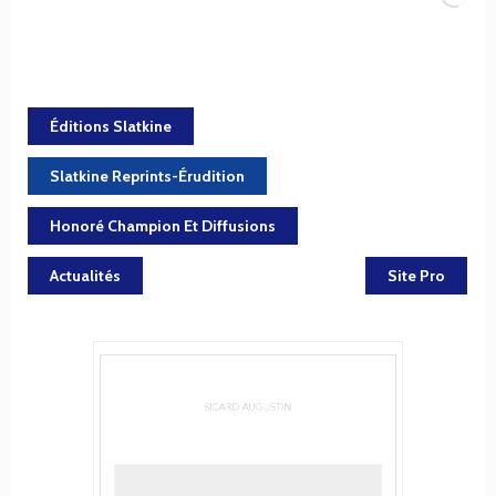
Éditions Slatkine
Slatkine Reprints-Érudition
Honoré Champion Et Diffusions
Actualités
Site Pro