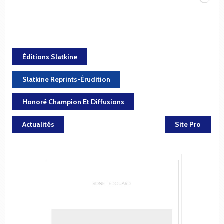
Éditions Slatkine
Slatkine Reprints-Érudition
Honoré Champion Et Diffusions
Actualités
Site Pro