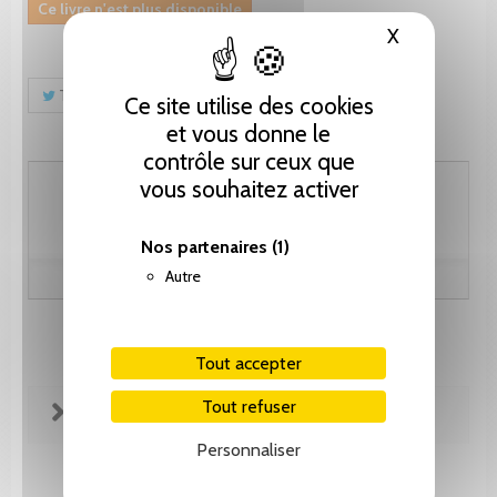
Ce livre n'est plus disponible
X
Masquer le
Tweet
Partager
Pinterest
Ce site utilise des cookies
et vous donne le
contrôle sur ceux que
51.30 CHF
vous souhaitez activer
Nos partenaires
(1)
Autre
Tout accepter
Tout refuser
FICHE TECHNIQUE
Personnaliser