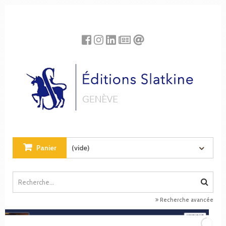
Panneau de gestion des cookies
Panier
(vide)
Recherche avancée